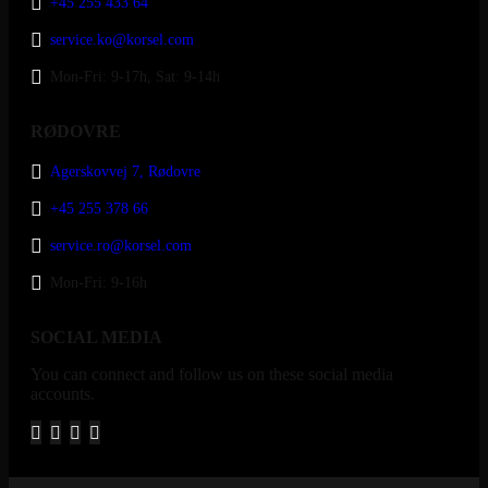
+45 255 433 64
service.ko@korsel.com
Mon-Fri: 9-17h, Sat: 9-14h
RØDOVRE
Agerskovvej 7, Rødovre
+45 255 378 66
service.ro@korsel.com
Mon-Fri: 9-16h
SOCIAL MEDIA
You can connect and follow us on these social media
accounts.