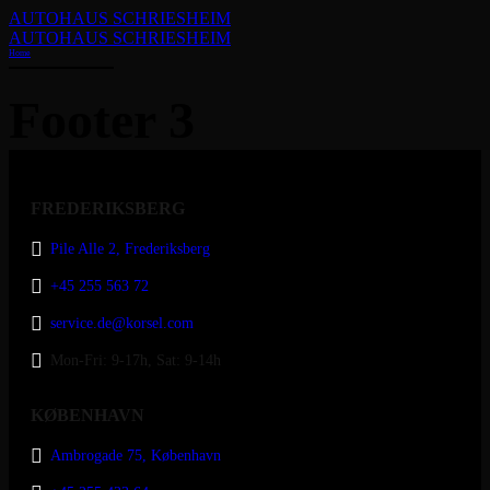
AUTOHAUS SCHRIESHEIM
AUTOHAUS SCHRIESHEIM
Home
Footer 3
FREDERIKSBERG
Pile Alle 2, Frederiksberg
+45 255 563 72
service.de@korsel.com
Mon-Fri: 9-17h, Sat: 9-14h
KØBENHAVN
Ambrogade 75, København